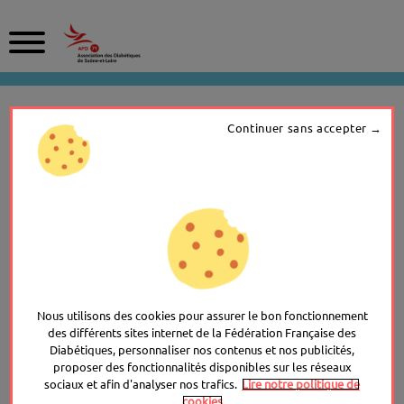
A
l
Continuer sans accepter
l
e
NOS PARTENAIRES
r
a
u
c
L’association est un acteur responsable et
o
reconnu qui développe depuis plusieurs années
n
t
des partenariats avec de multiples
e
AFD
interlocuteurs : associatifs, institutionnels,
n
Nous utilisons des cookies pour assurer le bon fonctionnement
médiatiques, professionnels ou
u
des différents sites internet de la Fédération Française des
p
entrepreneuriaux.
Diabétiques, personnaliser nos contenus et nos publicités,
r
proposer des fonctionnalités disponibles sur les réseaux
i
Il est possible de soutenir la mission générale
sociaux et afin d'analyser nos trafics.
Lire notre politique de
n
cookies